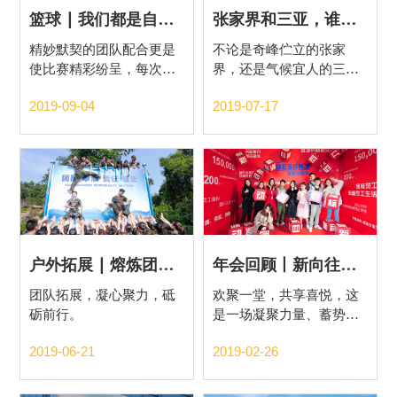
篮球 | 我们都是自己的MVP
张家界和三亚，谁才是避暑胜地
精妙默契的团队配合更是
不论是奇峰伫立的张家
使比赛精彩纷呈，每次进
界，还是气候宜人的三
攻和防守的组织都是一场
亚，只要和朋友知己一
2019-09-04
2019-07-17
斗智斗勇的博弈。
起，哪里都是我们的避暑
胜地。因为有你们的陪
伴，过往才会变成了珍
藏。感谢有你，一路相
伴。
户外拓展 | 熔炼团队，砥砺前行
年会回顾丨新向往新高度，精彩一路绽放
团队拓展，凝心聚力，砥
欢聚一堂，共享喜悦，这
砺前行。
是一场凝聚力量、蓄势待
发的盛典，也是一次值得
2019-06-21
2019-02-26
回顾的盛会。告别年会，
告别过去，让我们满怀憧
憬，昂首阔步，去书写一