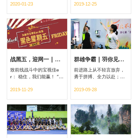
2020-01-23
2019-12-25
盛典！
战黑五，迎网一 | 为前线的宝视佳er应援！
群雄争霸 | 羽你见证，激情风采！
致前线战斗中的宝视佳e
前进路上从不轻言放弃，
r： 稳住，我们能赢！ “黑
勇于拼搏、全力以赴；在
五”爆单，“网一”大卖，
奋斗中挥洒青春，在拼搏
2019-11-29
2019-09-28
冲鸭！
中赛出自我、赛出风采、
富有朝气、富有梦想，宝
视佳为拥有这样的一群人
而骄傲！