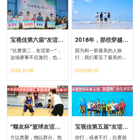
个更加灿烂的未来！
宝视佳第六届“友谊杯”羽毛球联赛，精彩skr！
2018年，那些穿越九省的时光印记
“比赛第二，友谊第一”，
因为和一群最美的人旅
这场赛事不仅激烈，也是
行，我们看见了最美的风
工作之余温情暖暖的“小剧
景，留下一段美好的记
2018-10-08
2018-08-10
场”，只求玩得尽兴，玩得
忆。旅行，荡涤我们工
开心。工作，我们是认真
作、生活的压力和烦恼，
的；生活，我们是认真
也让我们收获能量，然后
的；羽毛球赛，我们更是
充满希望，为未来去闯
认真的。
荡。
“顺友杯”篮球友谊赛顺利举办 | 青山常在，跨境电商友谊常驻！
宝视佳第五届“友谊杯”羽毛球联赛，抓住夏天的激情
方以类聚，物以群分。热
你打，或者不打，比赛就